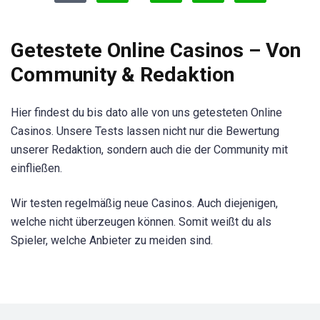
Getestete Online Casinos – Von
Community & Redaktion
Hier findest du bis dato alle von uns getesteten Online
Casinos. Unsere Tests lassen nicht nur die Bewertung
unserer Redaktion, sondern auch die der Community mit
einfließen.
Wir testen regelmäßig neue Casinos. Auch diejenigen,
welche nicht überzeugen können. Somit weißt du als
Spieler, welche Anbieter zu meiden sind.