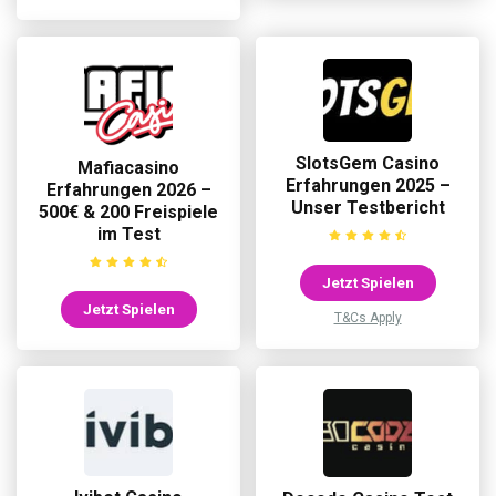
SlotsGem Casino
Mafiacasino
Erfahrungen 2025 –
Erfahrungen 2026 –
Unser Testbericht
500€ & 200 Freispiele
im Test
Jetzt Spielen
Jetzt Spielen
T&Cs Apply