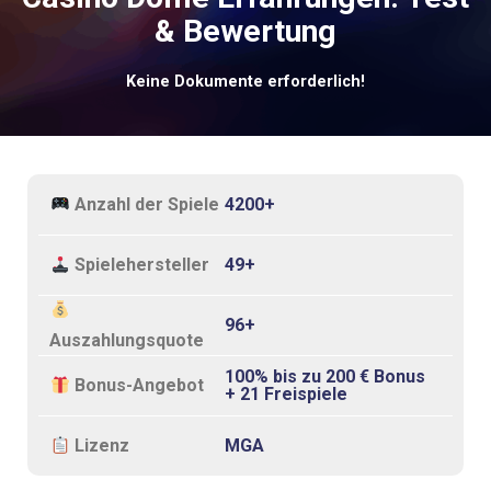
& Bewertung
Keine Dokumente erforderlich!
Anzahl der Spiele
4200+
Spielehersteller
49+
96+
Auszahlungsquote
100% bis zu 200 € Bonus
Bonus-Angebot
+ 21 Freispiele
Lizenz
MGA