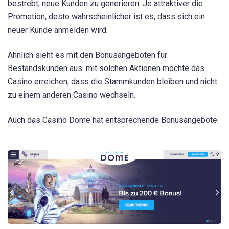
bestrebt, neue Kunden zu generieren. Je attraktiver die
Promotion, desto wahrscheinlicher ist es, dass sich ein
neuer Kunde anmelden wird.
Ähnlich sieht es mit den Bonusangeboten für
Bestandskunden aus: mit solchen Aktionen möchte das
Casino erreichen, dass die Stammkunden bleiben und nicht
zu einem anderen Casino wechseln.
Auch das Casino Dome hat entsprechende Bonusangebote.