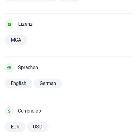
Lizenz
MGA
Sprachen
English
German
Currencies
EUR
USD