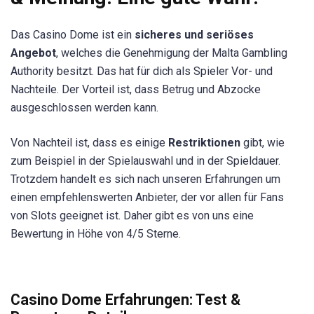
Das Casino Dome ist ein
sicheres und seriöses
Angebot
, welches die Genehmigung der Malta Gambling
Authority besitzt. Das hat für dich als Spieler Vor- und
Nachteile. Der Vorteil ist, dass Betrug und Abzocke
ausgeschlossen werden kann.
Von Nachteil ist, dass es einige
Restriktionen
gibt, wie
zum Beispiel in der Spielauswahl und in der Spieldauer.
Trotzdem handelt es sich nach unseren Erfahrungen um
einen empfehlenswerten Anbieter, der vor allen für Fans
von Slots geeignet ist. Daher gibt es von uns eine
Bewertung in Höhe von 4/5 Sterne.
Casino Dome Erfahrungen: Test &