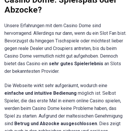
Abzocke?
Unsere Erfahrungen mit dem Casino Dome sind
hervorragend. Allerdings nur dann, wenn du ein Slot Fan bist.
Bevorzugst du hingegen Tischspiele oder möchtest lieber
gegen reale Dealer und Croupiers antreten, bis du beim
Casino Dome vermutlich nicht gut aufgehoben. Dennoch
bietet das Casino ein
sehr gutes Spielerlebnis
an Slots
der bekanntesten Provider.
Die Webseite wirkt sehr aufgeräumt, wodurch eine
einfache und intuitive Bedienung
möglich ist. Selbst
Spieler, die das erste Mal in einem online Casino spielen,
werden beim Casino Dome keine Probleme haben, das
Spiel zu starten. Aufgrund der maltesischen Genehmigung
sind
Betrug und Abzocke ausgeschlossen
. Dies zeigt