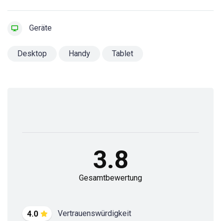
Geräte
Desktop
Handy
Tablet
3.8
Gesamtbewertung
Vertrauenswürdigkeit
4.0