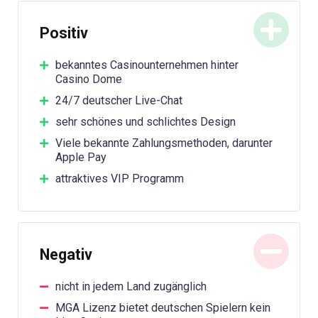
Positiv
bekanntes Casinounternehmen hinter
Casino Dome
24/7 deutscher Live-Chat
sehr schönes und schlichtes Design
Viele bekannte Zahlungsmethoden, darunter
Apple Pay
attraktives VIP Programm
Negativ
nicht in jedem Land zugänglich
MGA Lizenz bietet deutschen Spielern kein