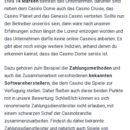
Etwa
14 Marken
betreibt das Unternehmen, darunter sind
neben dem Casino Dome auch das Casino Cruise, das
Casino Planet und das Genesis Casino vertreten. Sollte nun
der Betreiber unseriös sein, dann wäre nach unseren
Erfahrungen schon längst die Lizenz entzogen worden und
das Unternehmen dürfte keine online Casinos anbieten. Es
gibt aber noch einige weitere Indizien, anhand denen du
erkennen kannst, dass das Casino Dome seriös ist.
Dazu gehören zum Beispiel die
Zahlungsmethoden
und
auch die Zusammenarbeit verschiedenen
bekannten
Softwareherstellern
, die dem Casino die Spiele zur
Verfügung stellen. Daher fließen auch diese beiden Punkte
mit in unsere Bewertung. Schließlich können es sich
renommierte Zahlungsdienstleister nicht erlauben, mit
einem schwarzen Schaf der Casinobranche
zusammenzuarbeiten. Findest du daher bekannte
Zahlungsdienstleister und natürlich auch Spiele von