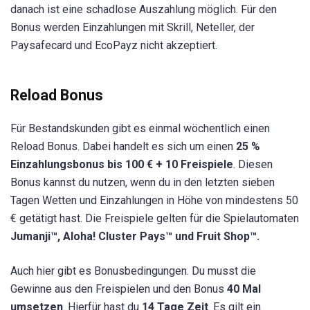
danach ist eine schadlose Auszahlung möglich. Für den
Bonus werden Einzahlungen mit Skrill, Neteller, der
Paysafecard und EcoPayz nicht akzeptiert.
Reload Bonus
Für Bestandskunden gibt es einmal wöchentlich einen
Reload Bonus. Dabei handelt es sich um einen
25 %
Einzahlungsbonus bis 100 € + 10 Freispiele
. Diesen
Bonus kannst du nutzen, wenn du in den letzten sieben
Tagen Wetten und Einzahlungen in Höhe von mindestens 50
€ getätigt hast. Die Freispiele gelten für die Spielautomaten
Jumanji™, Aloha! Cluster Pays™ und Fruit Shop™.
Auch hier gibt es Bonusbedingungen. Du musst die
Gewinne aus den Freispielen und den Bonus
40 Mal
umsetzen
. Hierfür hast du
14 Tage Zeit
. Es gilt ein