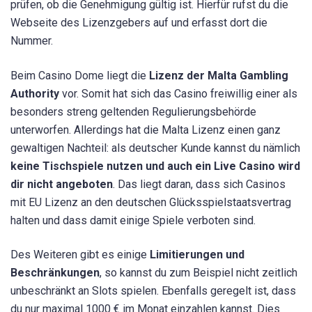
prüfen, ob die Genehmigung gültig ist. Hierfür rufst du die
Webseite des Lizenzgebers auf und erfasst dort die
Nummer.
Beim Casino Dome liegt die
Lizenz der Malta Gambling
Authority
vor. Somit hat sich das Casino freiwillig einer als
besonders streng geltenden Regulierungsbehörde
unterworfen. Allerdings hat die Malta Lizenz einen ganz
gewaltigen Nachteil: als deutscher Kunde kannst du nämlich
keine Tischspiele nutzen und auch ein Live Casino wird
dir nicht angeboten
. Das liegt daran, dass sich Casinos
mit EU Lizenz an den deutschen Glücksspielstaatsvertrag
halten und dass damit einige Spiele verboten sind.
Des Weiteren gibt es einige
Limitierungen und
Beschränkungen
, so kannst du zum Beispiel nicht zeitlich
unbeschränkt an Slots spielen. Ebenfalls geregelt ist, dass
du nur maximal 1000 € im Monat einzahlen kannst. Dies