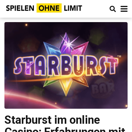
Starburst im online