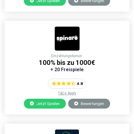
Jetzt Spielen
Bewertungen
Einzahlungsbonus:
100% bis zu 1000€
+ 20 Freispiele
4.8
T&Cs Apply
Jetzt Spielen
Bewertungen