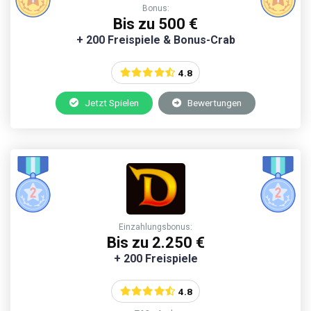
Bonus:
Bis zu 500 €
+ 200 Freispiele & Bonus-Crab
4.8
Jetzt Spielen
Bewertungen
Einzahlungsbonus:
Bis zu 2.250 €
+ 200 Freispiele
4.8