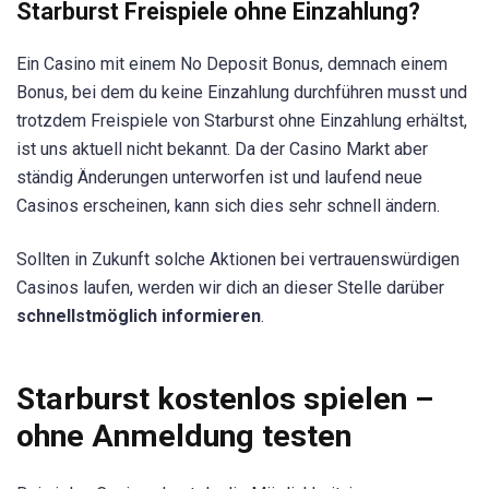
Starburst Freispiele ohne Einzahlung?
Ein Casino mit einem No Deposit Bonus, demnach einem
Bonus, bei dem du keine Einzahlung durchführen musst und
trotzdem Freispiele von Starburst ohne Einzahlung erhältst,
ist uns aktuell nicht bekannt. Da der Casino Markt aber
ständig Änderungen unterworfen ist und laufend neue
Casinos erscheinen, kann sich dies sehr schnell ändern.
Sollten in Zukunft solche Aktionen bei vertrauenswürdigen
Casinos laufen, werden wir dich an dieser Stelle darüber
schnellstmöglich informieren
.
Starburst kostenlos spielen –
ohne Anmeldung testen