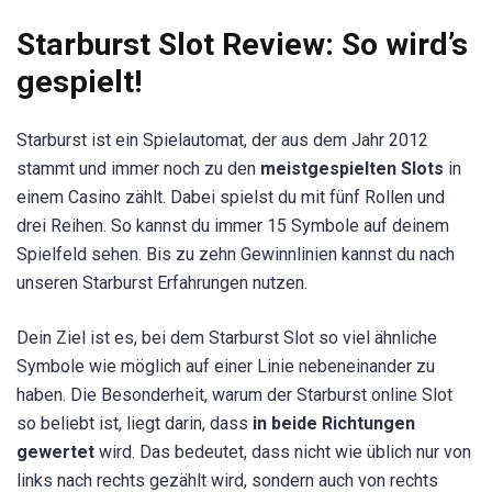
Starburst Slot Review: So wird’s
gespielt!
Starburst ist ein Spielautomat, der aus dem Jahr 2012
stammt und immer noch zu den
meistgespielten Slots
in
einem Casino zählt. Dabei spielst du mit fünf Rollen und
drei Reihen. So kannst du immer 15 Symbole auf deinem
Spielfeld sehen. Bis zu zehn Gewinnlinien kannst du nach
unseren Starburst Erfahrungen nutzen.
Dein Ziel ist es, bei dem Starburst Slot so viel ähnliche
Symbole wie möglich auf einer Linie nebeneinander zu
haben. Die Besonderheit, warum der Starburst online Slot
so beliebt ist, liegt darin, dass
in beide Richtungen
gewertet
wird. Das bedeutet, dass nicht wie üblich nur von
links nach rechts gezählt wird, sondern auch von rechts