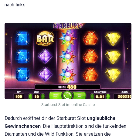
nach links.
Starburst Slot im online Casino
Dadurch eröffnet dir der Starburst Slot
unglaubliche
Gewinnchancen
. Die Hauptattraktion sind die funkelnden
Diamanten und die Wild Funktion. Sie ersetzen die