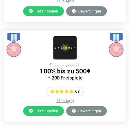
T&Cs Apply
Jetzt Spielen
Bewertungen
Einzahlungsbonus:
100% bis zu 500€
+ 200 Freispiele
5.0
T&Cs Apply
Jetzt Spielen
Bewertungen