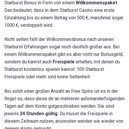
Starburst Bonus in Form von einem
Willkommenspaket
.
Das bedeutet, dass in dem Starburst Casino eine erste
Einzahlung bis zu einem Betrag von 500 €, manchmal sogar
1000 €, verdoppelt wird.
Nicht selten fällt der Willkommensbonus nach unseren
Starburst Erfahrungen sogar noch deutlich größer aus. Bei
einem Willkommenspaket gibt es aber nicht nur Bonusgeld,
sondern du kannst auch
Freispiele
erhalten, mit denen du
Starburst kostenlos spielen kannst. 100 Starburst
Freispiele oder mehr sind keine Seltenheit.
Bei solch einer großen Anzahl an Free Spins ist es in der
Regel so, dass diese dir an mehreren aufeinanderfolgenden
Tagen auf dem Konto gutgeschrieben werden. Sie sind
jeweils
24 Stunden gültig
. Du musst die Freispiele in
diesem Zeitraum nutzen, ansonsten werden sie wieder von
deinem Konto gelöscht.