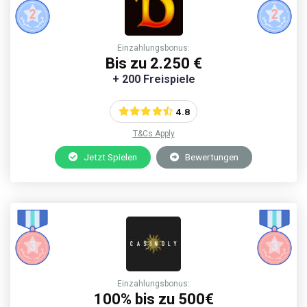
Einzahlungsbonus:
Bis zu 2.250 €
+ 200 Freispiele
4.8
T&Cs Apply
Jetzt Spielen
Bewertungen
Einzahlungsbonus:
100% bis zu 500€