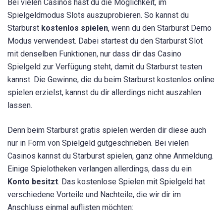
Bei vielen Casinos hast du die Möglichkeit, im
Spielgeldmodus Slots auszuprobieren. So kannst du
Starburst
kostenlos spielen
, wenn du den Starburst Demo
Modus verwendest. Dabei startest du den Starburst Slot
mit denselben Funktionen, nur dass dir das Casino
Spielgeld zur Verfügung steht, damit du Starburst testen
kannst. Die Gewinne, die du beim Starburst kostenlos online
spielen erzielst, kannst du dir allerdings nicht auszahlen
lassen.
Denn beim Starburst gratis spielen werden dir diese auch
nur in Form von Spielgeld gutgeschrieben. Bei vielen
Casinos kannst du Starburst spielen, ganz ohne Anmeldung.
Einige Spielotheken verlangen allerdings, dass du ein
Konto besitzt
. Das kostenlose Spielen mit Spielgeld hat
verschiedene Vorteile und Nachteile, die wir dir im
Anschluss einmal auflisten möchten: