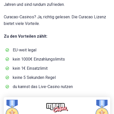
Jahren und sind rundum zufrieden.
Curacao-Casinos? Ja, richtig gelesen. Die Curacao Lizenz
bietet viele Vorteile.
Zu den Vorteilen zählt:
EU-weit legal
kein 1000€ Einzahlungslimits
kein 1€ Einsatzlimit
keine 5 Sekunden Regel
du kannst das Live-Casino nutzen