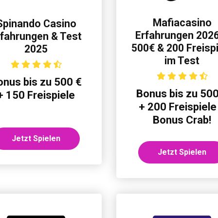
Mafiacasino
Spinando Casino
Erfahrungen 202
rfahrungen & Test
500€ & 200 Freisp
2025
im Test
onus bis zu 500 €
Bonus bis zu 500
+ 150 Freispiele
+ 200 Freispiele
Bonus Crab!
Jetzt Spielen
Jetzt Spielen