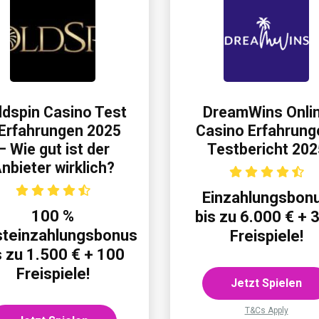
ldspin Casino Test
DreamWins Onli
Erfahrungen 2025
Casino Erfahrung
– Wie gut ist der
Testbericht 202
nbieter wirklich?
Einzahlungsbon
100 %
bis zu 6.000 € + 
steinzahlungsbonus
Freispiele!
s zu 1.500 € + 100
Freispiele!
Jetzt Spielen
T&Cs Apply