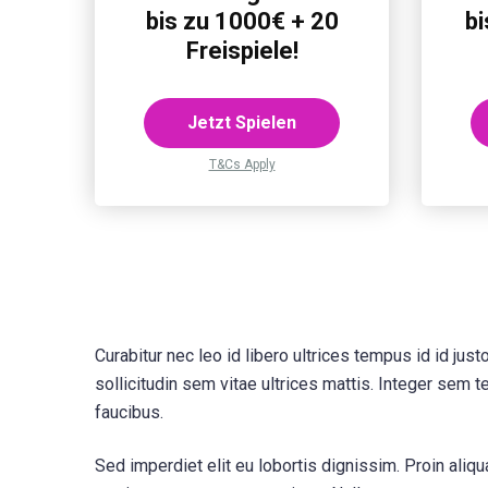
bis zu 1000€ + 20
b
Freispiele!
Jetzt Spielen
T&Cs Apply
Curabitur nec leo id libero ultrices tempus id id just
sollicitudin sem vitae ultrices mattis. Integer sem 
faucibus.
Sed imperdiet elit eu lobortis dignissim. Proin ali