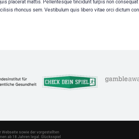
uis placerat mattis. Pellentesque tincidunt turpis non consequat
facilisis rhoncus sem. Vestibulum quis libero vitae orci dictum co
r Webseite sowie der vorgestellten
nen ab 18 Jahren legal. Glücksspiel