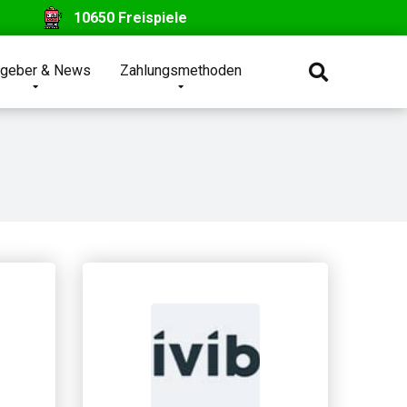
10650 Freispiele
tgeber & News
Zahlungsmethoden