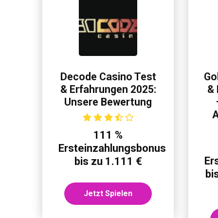
Decode Casino Test
Go
& Erfahrungen 2025:
& 
Unsere Bewertung
A
111 %
Ersteinzahlungsbonus
Er
bis zu 1.111 €
bi
Jetzt Spielen