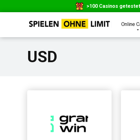
>100 Casinos geteste
Online C
USD