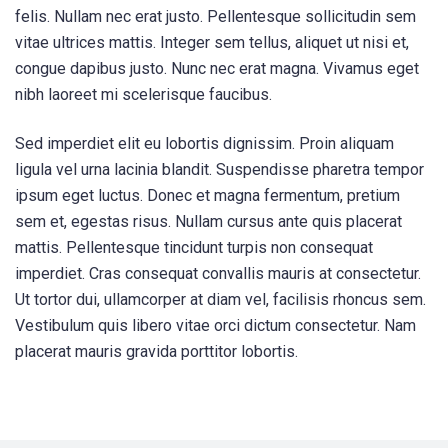
felis. Nullam nec erat justo. Pellentesque sollicitudin sem
vitae ultrices mattis. Integer sem tellus, aliquet ut nisi et,
congue dapibus justo. Nunc nec erat magna. Vivamus eget
nibh laoreet mi scelerisque faucibus.
Sed imperdiet elit eu lobortis dignissim. Proin aliquam
ligula vel urna lacinia blandit. Suspendisse pharetra tempor
ipsum eget luctus. Donec et magna fermentum, pretium
sem et, egestas risus. Nullam cursus ante quis placerat
mattis. Pellentesque tincidunt turpis non consequat
imperdiet. Cras consequat convallis mauris at consectetur.
Ut tortor dui, ullamcorper at diam vel, facilisis rhoncus sem.
Vestibulum quis libero vitae orci dictum consectetur. Nam
placerat mauris gravida porttitor lobortis.