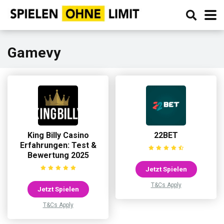
Gamevy
King Billy Casino
22BET
Erfahrungen: Test &
Bewertung 2025
Jetzt Spielen
T&Cs Apply
Jetzt Spielen
T&Cs Apply