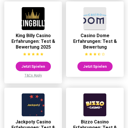
King Billy Casino
Casino Dome
Erfahrungen: Test &
Erfahrungen: Test &
Bewertung 2025
Bewertung
Jetzt Spielen
Jetzt Spielen
T&Cs Apply
Jackpoty Casino
Bizzo Casino
Erfahrungen: Test &
Erfahrungen: Test &