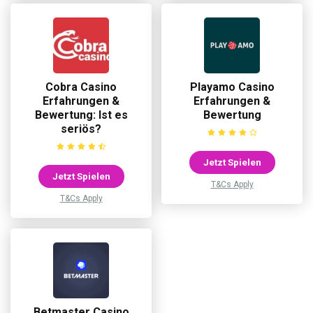
Cobra Casino
Playamo Casino
Erfahrungen &
Erfahrungen &
Bewertung: Ist es
Bewertung
seriös?
Jetzt Spielen
Jetzt Spielen
T&Cs Apply
T&Cs Apply
Betmaster Casino