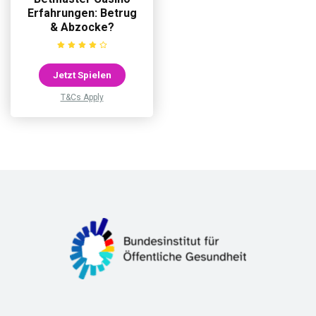
Erfahrungen: Betrug
& Abzocke?
Jetzt Spielen
T&Cs Apply