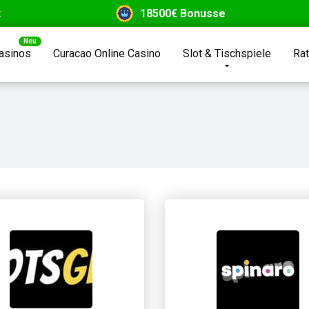
t
18500€ Bonusse
asinos
Curacao Online Casino
Slot & Tischspiele
Ra