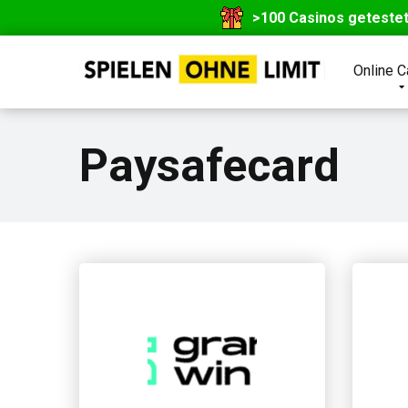
>100 Casinos geteste
Online C
Paysafecard