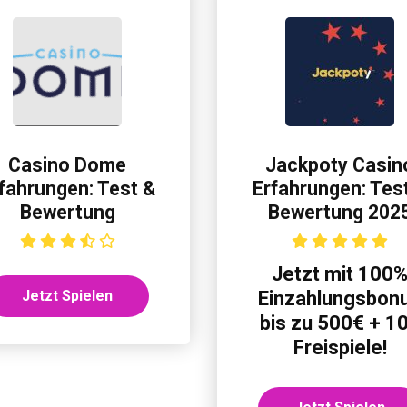
Casino Dome
Jackpoty Casin
fahrungen: Test &
Erfahrungen: Tes
Bewertung
Bewertung 202
Jetzt mit 100
Jetzt Spielen
Einzahlungsbon
bis zu 500€ + 1
Freispiele!