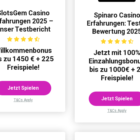
SlotsGem Casino
Spinaro Casin
fahrungen 2025 –
Erfahrungen: Tes
nser Testbericht
Bewertung 202
illkommenbonus
Jetzt mit 100
s zu 1450 € + 225
Einzahlungsbon
Freispiele!
bis zu 1000€ + 
Freispiele!
Jetzt Spielen
Jetzt Spielen
T&Cs Apply
T&Cs Apply