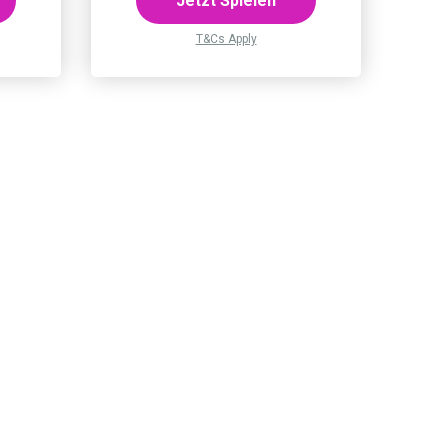
Jetzt Spielen
T&Cs Apply