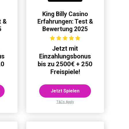
o
King Billy Casino
t &
Erfahrungen: Test &
5
Bewertung 2025
%
Jetzt mit
us
Einzahlungsbonus
20
bis zu 2500€ + 250
Freispiele!
Jetzt Spielen
T&Cs Apply