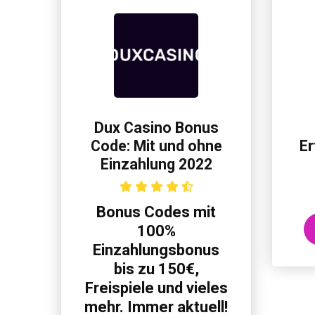
Dux Casino Bonus
Code: Mit und ohne
Er
Einzahlung 2022
Bonus Codes mit
100%
Einzahlungsbonus
bis zu 150€,
Freispiele und vieles
mehr. Immer aktuell!