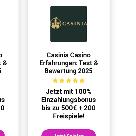
o
Casinia Casino
t &
Erfahrungen: Test &
5
Bewertung 2025
%
Jetzt mit 100%
us
Einzahlungsbonus
00
bis zu 500€ + 200
Freispiele!