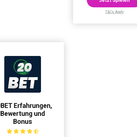
Jetzt Spielen
T&Cs Apply
BET Erfahrungen,
Bewertung und
Bonus