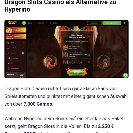
Dragon Slots Casino als Alternative zu
Hyperino
Dragon Slots Casino richtet sich ganz klar an Fans von
Spielautomaten und punktet mit einer gigantischen Auswahl
von über
7.000 Games
.
Während Hyperino beim Bonus auf ein eher kleines Paket
setzt, geht Dragon Slots in die Vollen: Bis zu
2.250 €