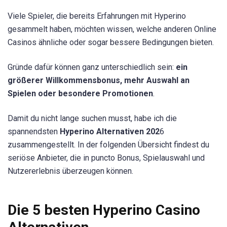
Viele Spieler, die bereits Erfahrungen mit Hyperino
gesammelt haben, möchten wissen, welche anderen Online
Casinos ähnliche oder sogar bessere Bedingungen bieten.
Gründe dafür können ganz unterschiedlich sein:
ein
größerer Willkommensbonus, mehr Auswahl an
Spielen oder besondere Promotionen
.
Damit du nicht lange suchen musst, habe ich die
spannendsten
Hyperino Alternativen 202
6
zusammengestellt. In der folgenden Übersicht findest du
seriöse Anbieter, die in puncto Bonus, Spielauswahl und
Nutzererlebnis überzeugen können.
Die 5 besten Hyperino Casino