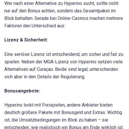
Wer nach einer Alternative zu Hyperino sucht, sollte nicht
nur auf den Bonus achten, sondern das Gesamtpaket im
Blick behalten. Gerade bei Online-Casinos machen mehrere
Faktoren den Unterschied aus:
Lizenz & Sicherheit:
Eine seriöse Lizenz ist entscheidend, um sicher und fair zu
spielen. Neben der MGA-Lizenz von Hyperino setzen viele
Alternativen auf Curaçao. Beide sind legal, unterscheiden
sich aber in den Details der Regulierung.
Bonusangebote:
Hyperino lockt mit Freispielen, andere Anbieter bieten
deutlich größere Pakete mit Bonusgeld und Extras. Wichtig
ist, die Umsatzbedingungen im Blick zu haben – sie
entscheiden, wie realistisch ein Bonus am Ende wirklich ist.