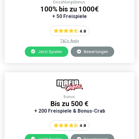
Einzahlungsbonus:
100% bis zu 1000€
+ 50 Freispiele
4.8
T&Cs Apply
Jetzt Spielen
Bewertungen
Bonus:
Bis zu 500 €
+ 200 Freispiele & Bonus-Crab
4.8
Jetzt Spielen
Bewertungen