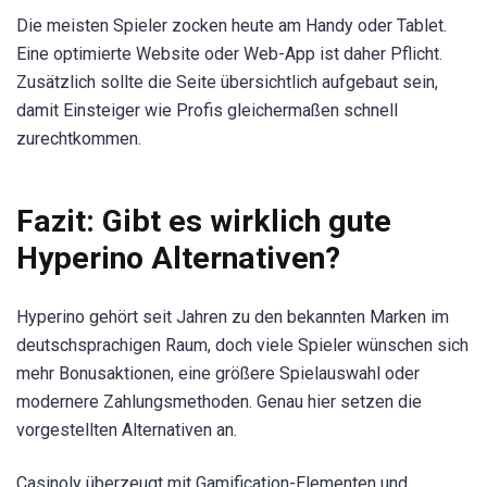
Die meisten Spieler zocken heute am Handy oder Tablet.
Eine optimierte Website oder Web-App ist daher Pflicht.
Zusätzlich sollte die Seite übersichtlich aufgebaut sein,
damit Einsteiger wie Profis gleichermaßen schnell
zurechtkommen.
Fazit: Gibt es wirklich gute
Hyperino Alternativen?
Hyperino gehört seit Jahren zu den bekannten Marken im
deutschsprachigen Raum, doch viele Spieler wünschen sich
mehr Bonusaktionen, eine größere Spielauswahl oder
modernere Zahlungsmethoden. Genau hier setzen die
vorgestellten Alternativen an.
Casinoly überzeugt mit Gamification-Elementen und