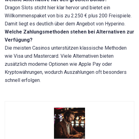
Dragon Slots sticht hier klar hervor und bietet ein
Willkommenspaket von bis zu 2.250 € plus 200 Freispiele.
Damit liegt es deutlich über dem Angebot von Hyperino.
Welche Zahlungsmethoden stehen bei Alternativen zur
Verfügung?
Die meisten Casinos unterstützen klassische Methoden
wie Visa und Mastercard. Viele Alternativen bieten
zusätzlich moderne Optionen wie Apple Pay oder
Kryptowährungen, wodurch Auszahlungen oft besonders
schnell erfolgen.