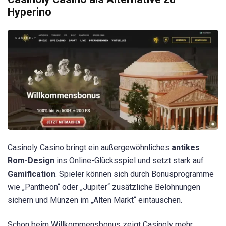
Hyperino
Casinoly Casino bringt ein außergewöhnliches
antikes
Rom-Design
ins Online-Glücksspiel und setzt stark auf
Gamification
. Spieler können sich durch Bonusprogramme
wie „Pantheon“ oder „Jupiter“ zusätzliche Belohnungen
sichern und Münzen im „Alten Markt“ eintauschen.
Schon beim Willkommensbonus zeigt Casinoly mehr