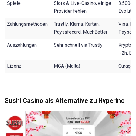
Spiele
Slots & Live-Casino, einige
3.500+ S
Provider fehlen
Evolutio
Zahlungsmethoden
Trustly, Klarna, Karten,
Visa, Ma
Paysafecard, MuchBetter
Paysafe
Auszahlungen
Sehr schnell via Trustly
Krypto 
~2h, Ba
Lizenz
MGA (Malta)
Curaçao
Sushi Casino als Alternative zu Hyperino