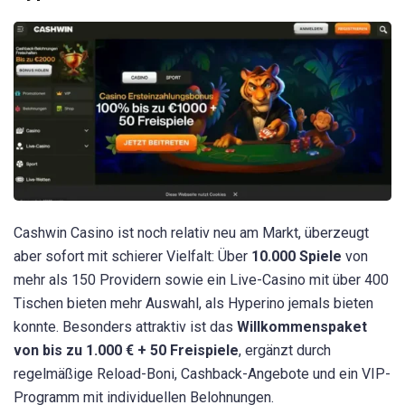
Cashwin Casino ist noch relativ neu am Markt, überzeugt
aber sofort mit schierer Vielfalt: Über
10.000 Spiele
von
mehr als 150 Providern sowie ein Live-Casino mit über 400
Tischen bieten mehr Auswahl, als Hyperino jemals bieten
konnte. Besonders attraktiv ist das
Willkommenspaket
von bis zu 1.000 € + 50 Freispiele
, ergänzt durch
regelmäßige Reload-Boni, Cashback-Angebote und ein VIP-
Programm mit individuellen Belohnungen.