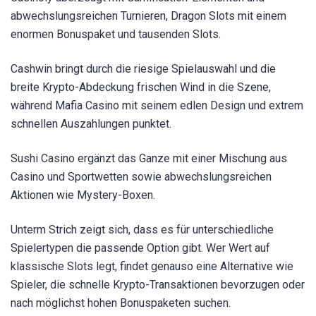
abwechslungsreichen Turnieren, Dragon Slots mit einem
enormen Bonuspaket und tausenden Slots.
Cashwin bringt durch die riesige Spielauswahl und die
breite Krypto-Abdeckung frischen Wind in die Szene,
während Mafia Casino mit seinem edlen Design und extrem
schnellen Auszahlungen punktet.
Sushi Casino ergänzt das Ganze mit einer Mischung aus
Casino und Sportwetten sowie abwechslungsreichen
Aktionen wie Mystery-Boxen.
Unterm Strich zeigt sich, dass es für unterschiedliche
Spielertypen die passende Option gibt. Wer Wert auf
klassische Slots legt, findet genauso eine Alternative wie
Spieler, die schnelle Krypto-Transaktionen bevorzugen oder
nach möglichst hohen Bonuspaketen suchen.