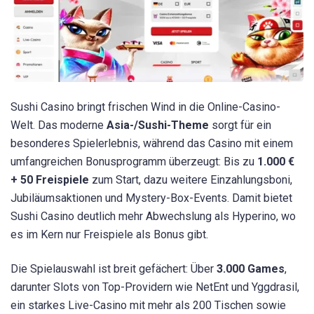
Sushi Casino bringt frischen Wind in die Online-Casino-
Welt. Das moderne
Asia-/Sushi-Theme
sorgt für ein
besonderes Spielerlebnis, während das Casino mit einem
umfangreichen Bonusprogramm überzeugt: Bis zu
1.000 €
+ 50 Freispiele
zum Start, dazu weitere Einzahlungsboni,
Jubiläumsaktionen und Mystery-Box-Events. Damit bietet
Sushi Casino deutlich mehr Abwechslung als Hyperino, wo
es im Kern nur Freispiele als Bonus gibt.
Die Spielauswahl ist breit gefächert: Über
3.000 Games
,
darunter Slots von Top-Providern wie NetEnt und Yggdrasil,
ein starkes Live-Casino mit mehr als 200 Tischen sowie