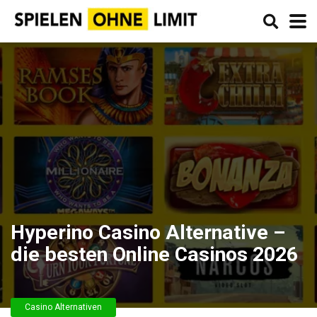
Hyperino Casino Alternative –
die besten Online Casinos 2026
Casino Alternativen