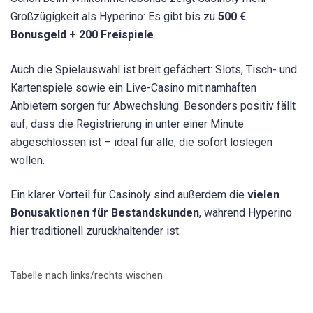
Großzügigkeit als Hyperino: Es gibt bis zu
500 €
Bonusgeld + 200 Freispiele
.
Auch die Spielauswahl ist breit gefächert: Slots, Tisch- und
Kartenspiele sowie ein Live-Casino mit namhaften
Anbietern sorgen für Abwechslung. Besonders positiv fällt
auf, dass die Registrierung in unter einer Minute
abgeschlossen ist – ideal für alle, die sofort loslegen
wollen.
Ein klarer Vorteil für Casinoly sind außerdem die
vielen
Bonusaktionen für Bestandskunden
, während Hyperino
hier traditionell zurückhaltender ist.
Tabelle nach links/rechts wischen