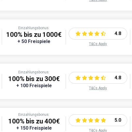
Einzahlungsbonus:
4.8
100% bis zu 1000€
+ 50 Freispiele
T&Cs Apply
Einzahlungsbonus:
4.8
100% bis zu 300€
+ 100 Freispiele
T&Cs Apply
Einzahlungsbonus:
5.0
100% bis zu 400€
+ 150 Freispiele
T&Cs Apply