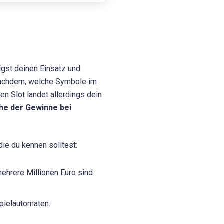
igst deinen Einsatz und
e nachdem, welche Symbole im
en Slot landet allerdings dein
he der Gewinne bei
ie du kennen solltest:
mehrere Millionen Euro sind
pielautomaten.