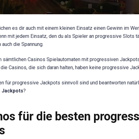
chen es dir auch mit einem kleinen Einsatz einen Gewinn im We
nn mit jedem Einsatz, den du als Spieler an progressive Slots tät
n auch die Spannung.
 in sämtlichen Casinos Spielautomaten mit progressiven Jackpot
 die Casinos, die sich daran halten, haben keine progressive Jac
ien für progressive Jackpots sinnvoll sind und beantworten natü
e Jackpots
?
os für die besten progress
s