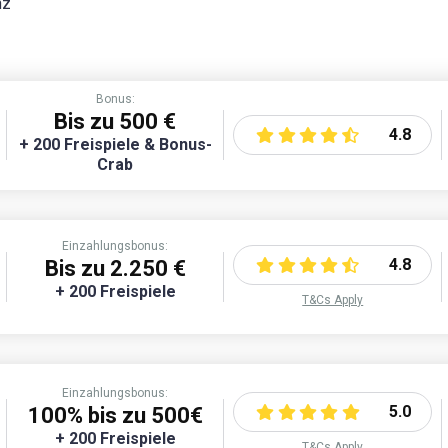
nz
Bonus:
Bis zu 500 €
4.8
+ 200 Freispiele & Bonus-
Crab
Einzahlungsbonus:
4.8
Bis zu 2.250 €
+ 200 Freispiele
T&Cs Apply
Einzahlungsbonus:
5.0
100% bis zu 500€
+ 200 Freispiele
T&Cs Apply