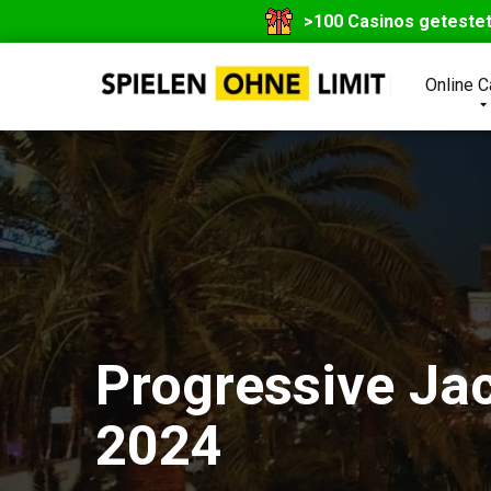
>100 Casinos geteste
Online C
Progressive Jac
2024