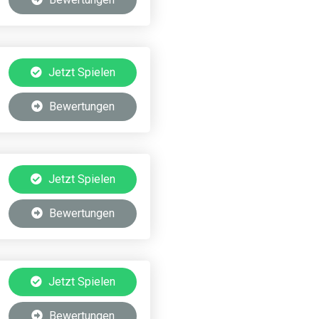
Jetzt Spielen
Bewertungen
Jetzt Spielen
Bewertungen
Jetzt Spielen
Bewertungen