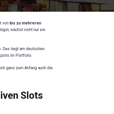
rt von
bis zu mehreren
igst, wächst nicht nur ein
s. Das liegt am deutschen
kpots im Portfolio.
rlich ganz zum Anfang auch die
iven Slots